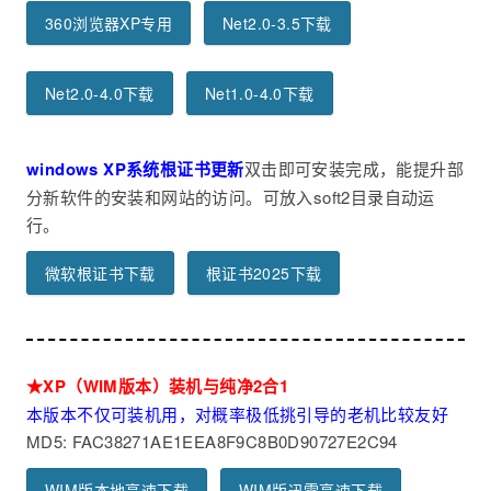
360浏览器XP专用
Net2.0-3.5下载
Net2.0-4.0下载
Net1.0-4.0下载
windows XP系统根证书更新
双击即可安装完成，能提升部
分新软件的安装和网站的访问。可放入soft2目录自动运
行。
微软根证书下载
根证书2025下载
★XP（WIM版本）装机与纯净2合1
本版本不仅可装机用，对概率极低挑引导的老机比较友好
MD5: FAC38271AE1EEA8F9C8B0D90727E2C94
WIM版本地高速下载
WIM版迅雷高速下载