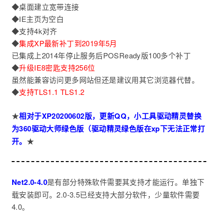
◆桌面建立宽带连接
◆IE主页为空白
◆支持4k对齐
◆
集成XP最新补丁到2019年5月
已集成上2014年停止服务后POSReady版100多个补丁
◆
升级IE8密匙支持256位
虽然能兼容访问更多网站但还是建议用其它浏览器代替。
◆
支持TLS1.1 TLS1.2
★
相对于XP20200602版，更新QQ，小工具驱动精灵替换
为360驱动大师绿色版（驱动精灵绿色版在xp下无法正常打
开。
★
Net2.0-4.0
是有部分特殊软件需要其支持才能运行。单独下
载安装即可。2.0-3.5已经支持大部分软件，少量软件需要
4.0。