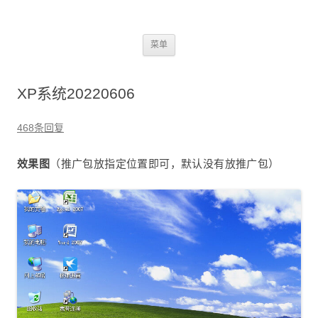
2345dn
跳
菜单
至
正
文
XP系统20220606
468条回复
效果图
（推广包放指定位置即可，默认没有放推广包）