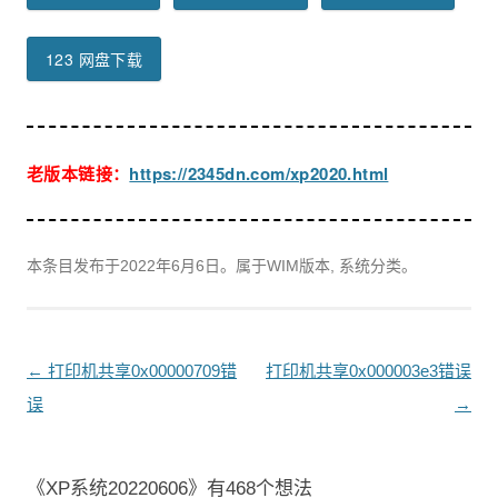
123 网盘下载
老版本链接：
https://2345dn.com/xp2020.html
本条目发布于
2022年6月6日
。属于WIM版本, 系统分类。
文
←
打印机共享0x00000709错
打印机共享0x000003e3错误
章
误
→
导
航
《
XP系统20220606
》有468个想法