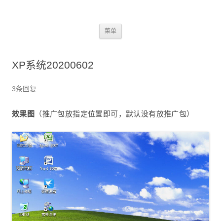
2345dn
跳
菜单
至
正
文
XP系统20200602
3条回复
效果图
（推广包放指定位置即可，默认没有放推广包）