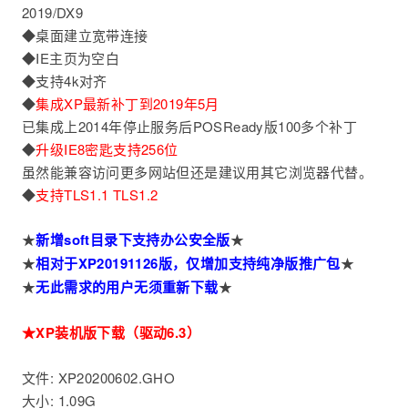
2019/DX9
◆桌面建立宽带连接
◆IE主页为空白
◆支持4k对齐
◆
集成XP最新补丁到2019年5月
已集成上2014年停止服务后POSReady版100多个补丁
◆
升级IE8密匙支持256位
虽然能兼容访问更多网站但还是建议用其它浏览器代替。
◆
支持TLS1.1 TLS1.2
★
新增soft目录下支持办公安全版
★
★
相对于XP20191126版，仅增加支持纯净版推广包
★
★
无此需求的用户无须重新下载
★
★XP装机版下载（驱动6.3）
文件: XP20200602.GHO
大小: 1.09G