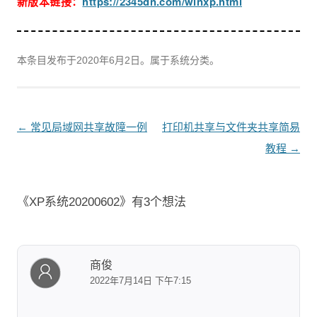
新版本链接：
https://2345dn.com/winxp.html
本条目发布于
2020年6月2日
。属于系统分类。
文
←
常见局域网共享故障一例
打印机共享与文件夹共享简易
章
教程
→
导
航
《
XP系统20200602
》有3个想法
商俊
2022年7月14日 下午7:15