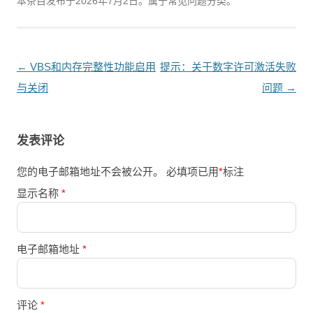
本条目发布于
2026年7月2日
。属于常见问题分类。
文
←
VBS和内存完整性功能启用
提示：关于数字许可激活失败
章
与关闭
问题
→
导
航
发表评论
您的电子邮箱地址不会被公开。
必填项已用
*
标注
显示名称
*
电子邮箱地址
*
评论
*