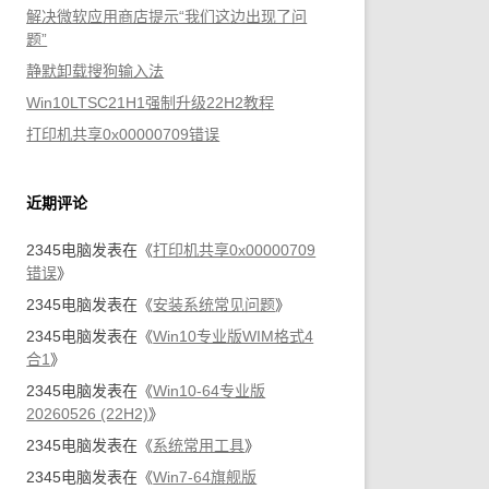
解决微软应用商店提示“我们这边出现了问
题”
静默卸载搜狗输入法
Win10LTSC21H1强制升级22H2教程
打印机共享0x00000709错误
近期评论
2345电脑
发表在《
打印机共享0x00000709
错误
》
2345电脑
发表在《
安装系统常见问题
》
2345电脑
发表在《
Win10专业版WIM格式4
合1
》
2345电脑
发表在《
Win10-64专业版
20260526 (22H2)
》
2345电脑
发表在《
系统常用工具
》
2345电脑
发表在《
Win7-64旗舰版