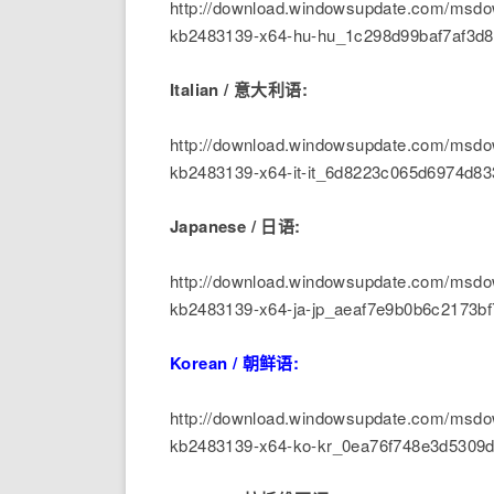
http://download.windowsupdate.com/msdow
kb2483139-x64-hu-hu_1c298d99baf7af3d
Italian / 意大利语:
http://download.windowsupdate.com/msdow
kb2483139-x64-it-it_6d8223c065d6974d8
Japanese / 日语:
http://download.windowsupdate.com/msdow
kb2483139-x64-ja-jp_aeaf7e9b0b6c2173bf
Korean / 朝鲜语:
http://download.windowsupdate.com/msdow
kb2483139-x64-ko-kr_0ea76f748e3d5309