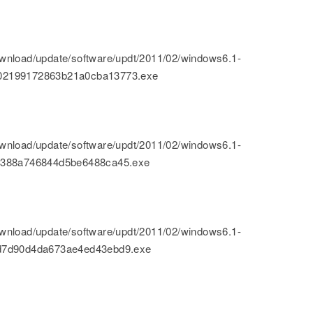
nload/update/software/updt/2011/02/windows6.1-
02199172863b21a0cba13773.exe
nload/update/software/updt/2011/02/windows6.1-
25388a746844d5be6488ca45.exe
nload/update/software/updt/2011/02/windows6.1-
7d7d90d4da673ae4ed43ebd9.exe