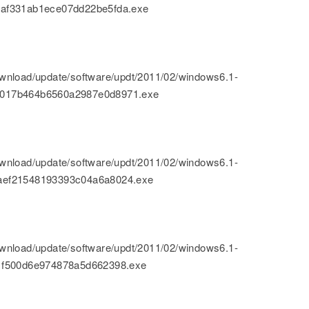
6af331ab1ece07dd22be5fda.exe
nload/update/software/updt/2011/02/windows6.1-
0017b464b6560a2987e0d8971.exe
nload/update/software/updt/2011/02/windows6.1-
aef21548193393c04a6a8024.exe
nload/update/software/updt/2011/02/windows6.1-
1f500d6e974878a5d662398.exe