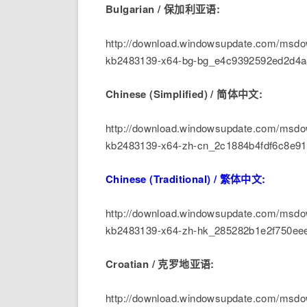
Bulgarian / 保加利亚语:
http://download.windowsupdate.com/msdow
kb2483139-x64-bg-bg_e4c9392592ed2d4a
Chinese (Simplified) / 简体中文:
http://download.windowsupdate.com/msdow
kb2483139-x64-zh-cn_2c1884b4fdf6c8e9
Chinese (Traditional) / 繁体中文:
http://download.windowsupdate.com/msdow
kb2483139-x64-zh-hk_285282b1e2f750ee
Croatian / 克罗地亚语:
http://download.windowsupdate.com/msdow