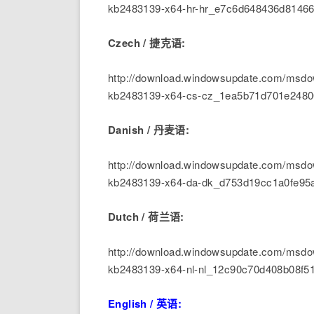
kb2483139-x64-hr-hr_e7c6d648436d8146
Czech / 捷克语:
http://download.windowsupdate.com/msdow
kb2483139-x64-cs-cz_1ea5b71d701e248
Danish / 丹麦语:
http://download.windowsupdate.com/msdow
kb2483139-x64-da-dk_d753d19cc1a0fe95
Dutch / 荷兰语:
http://download.windowsupdate.com/msdow
kb2483139-x64-nl-nl_12c90c70d408b08f5
English / 英语: