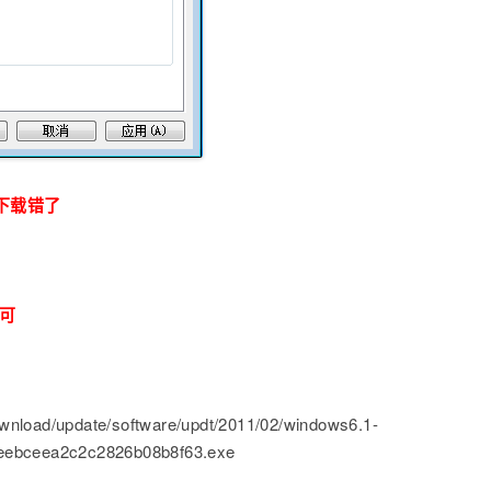
要下载错了
可
nload/update/software/updt/2011/02/windows6.1-
6eebceea2c2c2826b08b8f63.exe