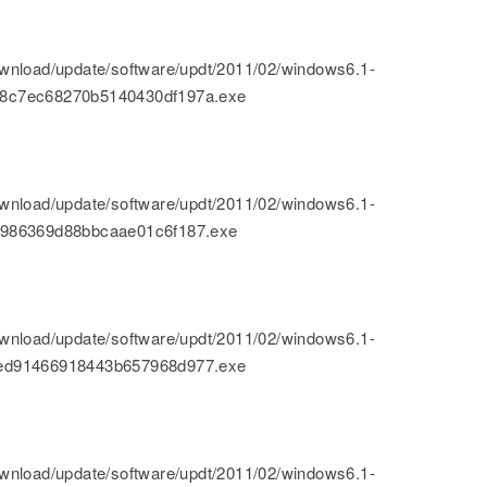
nload/update/software/updt/2011/02/windows6.1-
8c7ec68270b5140430df197a.exe
nload/update/software/updt/2011/02/windows6.1-
1986369d88bbcaae01c6f187.exe
nload/update/software/updt/2011/02/windows6.1-
ed91466918443b657968d977.exe
nload/update/software/updt/2011/02/windows6.1-