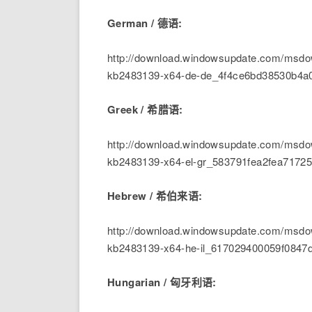
German / 德语:
http://download.windowsupdate.com/msdow
kb2483139-x64-de-de_4f4ce6bd38530b4a
Greek / 希腊语:
http://download.windowsupdate.com/msdow
kb2483139-x64-el-gr_583791fea2fea717
Hebrew / 希伯来语:
http://download.windowsupdate.com/msdow
kb2483139-x64-he-il_617029400059f084
Hungarian / 匈牙利语: