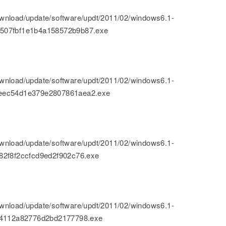
nload/update/software/updt/2011/02/windows6.1-
0507fbf1e1b4a158572b9b87.exe
nload/update/software/updt/2011/02/windows6.1-
7eec54d1e379e2807861aea2.exe
nload/update/software/updt/2011/02/windows6.1-
82f8f2ccfcd9ed2f902c76.exe
nload/update/software/updt/2011/02/windows6.1-
664112a82776d2bd2177798.exe