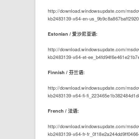
http://download.windowsupdate.com/msdow
kb2483139-x64-en-us_9b9c8a867baff292
Estonian / 爱沙尼亚语:
http://download.windowsupdate.com/msdow
kb2483139-x64-et-ee_b4fd94f6e461e21b
Finnish / 芬兰语:
http://download.windowsupdate.com/msdow
kb2483139-x64-fi-fi_223465e1b382484d1d
French / 法语:
http://download.windowsupdate.com/msdow
kb2483139-x64-fr-fr_0f18e2a244dd9ff04