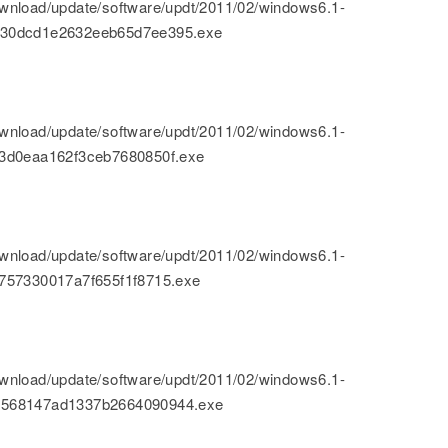
nload/update/software/updt/2011/02/windows6.1-
830dcd1e2632eeb65d7ee395.exe
nload/update/software/updt/2011/02/windows6.1-
33d0eaa162f3ceb7680850f.exe
nload/update/software/updt/2011/02/windows6.1-
757330017a7f655f1f8715.exe
nload/update/software/updt/2011/02/windows6.1-
d568147ad1337b2664090944.exe