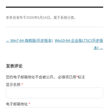
本条目发布于
2026年5月16日
。属于系统分类。
文
←
Win7-64-旗舰版(历史版本)
Win10-64-企业版LTSC(历史版
章
本)
→
导
航
发表评论
您的电子邮箱地址不会被公开。
必填项已用
*
标注
显示名称
*
电子邮箱地址
*