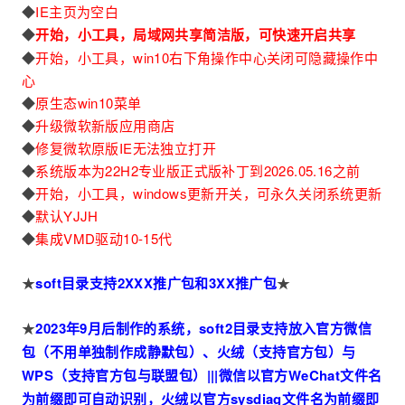
◆
IE主页为空白
◆
开始，小工具，局域网共享简洁版，可快速开启共享
◆
开始，小工具，win10右下角操作中心关闭可隐藏操作中
心
◆
原生态win10菜单
◆
升级微软新版应用商店
◆
修复微软原版IE无法独立打开
◆
系统版本为22H2专业版正式版补丁到2026.05.16之前
◆
开始，小工具，windows更新开关，可永久关闭系统更新
◆
默认YJJH
◆
集成VMD驱动10-15代
★
soft目录支持2XXX推广包和3XX推广包
★
★
2023年9月后制作的系统，soft2目录支持放入官方微信
包（不用单独制作成静默包）、火绒（支持官方包）与
WPS（支持官方包与联盟包）|||微信以官方WeChat文件名
为前缀即可自动识别，火绒以官方sysdiag文件名为前缀即