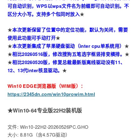
可自动识别，WPS以wps文件名为前缀即可自动识别。不
区分大小写。支持多个包同时放入
★
★
本次更新保留了位置中的定位功能，默认为关闭，需要
使用此功能可手动打开
★
★
本次更新集成了苹果硬盘驱动（inter cpu单系统用）
★
★
相比20260516版，修改搜狗五笔选字框竖排变横排。
★
★
相比20260520版，修复总裁最新版离线驱动没有11、
12、13代inter核显驱动。
★
Win10 EDGE浏览器版（WIM版）：
https://2345dn.com/win10prowim.html
★Win10-64专业版22H2装机版
文件: Win10-22H2-20260526PC.GHO
大小: 8.81G（含4.57G驱动）